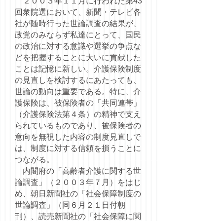
２００３年１１月に行われた第43
回衆院選において、新聞・テレビ各
社が随時行った世論調査の結果が、
政党のみならず私達にとって、国民
の政治に対する意識や選挙の争点な
どを把握することに大いに貢献した
ことは記憶に新しい。介護保険制度
の見直しを検討するにあたっても、
世論の動向は重要である。特に、介
護保険は、被保険者の「共同連帯」
（介護保険法第４条）の精神で支え
られているものであり、被保険者の
意向を無視した内容の制度見直しで
は、制度に対する信頼を損うことに
つながる。
内閣府の「高齢者介護に関する世
論調査」（２００３年７月）をはじ
め、朝日新聞社の「社会保障制度の
世論調査」（同６月２１日付朝
刊）、読売新聞社の「社会保障に関