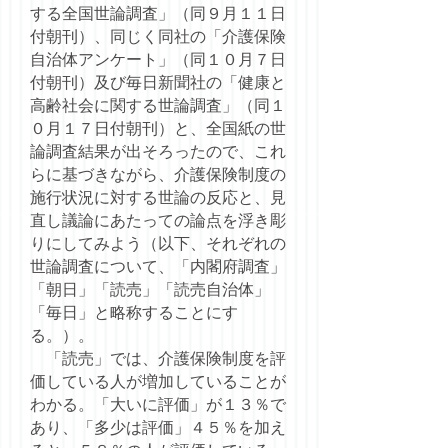
する全国世論調査」（同９月１１日
付朝刊）、同じく同社の「介護保険
自治体アンケート」（同１０月７日
付朝刊）及び毎日新聞社の「健康と
高齢社会に関する世論調査」（同１
０月１７日付朝刊）と、全国紙の世
論調査結果が出そろったので、これ
らに基づきながら、介護保険制度の
施行状況に対する世論の反応と、見
直し議論にあたっての論点を浮き彫
りにしてみよう（以下、それぞれの
世論調査について、「内閣府調査」
「朝日」「読売」「読売自治体」
「毎日」と略称することにす
る。）。
「読売」では、介護保険制度を評
価している人が増加していることが
わかる。「大いに評価」が１３％で
あり、「多少は評価」４５％を加え