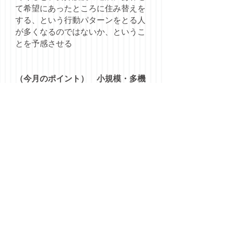
て希望にあったところに住み替えを
する、という行動パターンをとる人
が多くなるのではないか、というこ
とを予感させる
（今月のポイント） 小規模・多機
能サービス拠点
「高齢者介護研究会報告」（２０
０３年６月）の中で提案されて以
来、注目を集めている新たな概念で
ある。しかし、具体的な制度化の案
が示されていないので、現状では、
言葉やイメージが先行している。
介護保険制度は「要介護状態にな
っても、可能な限り在宅生活を続け
られること」を創設の目的のひとつ
としているが、実際には、施設入所