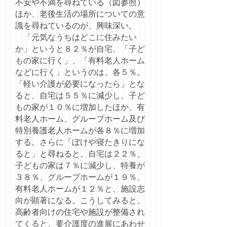
不安や不満を尋ねている（図参照）
ほか、老後生活の場所についての意
識を尋ねているのが、興味深い。
「元気なうちはどこに住みたい
か」というと８２％が自宅、「子ど
もの家に行く」、「有料老人ホーム
などに行く」というのは、各５％。
「軽い介護が必要になったら」とな
ると、自宅は５５％に減少し、子ど
もの家が１０％に増加したほか、有
料老人ホーム、グループホーム及び
特別養護老人ホームが各８％に増加
する。さらに「ぼけや寝たきりにな
ると」と尋ねると、自宅は２２％、
子どもの家は７％に減少し、特養が
３８％、グループホームが１９％、
有料老人ホームが１２％と、施設志
向が顕著になる。こうしてみると、
高齢者向けの住宅や施設が整備され
てくると、要介護度の進展にあわせ