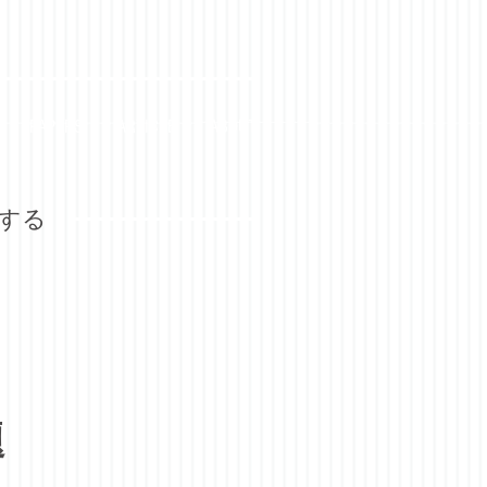
PAPERS
ARTICLE
ABOUT
究する
題