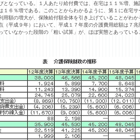
びとなっている。１人あたり給付費では、在宅は１１％増、施
は１６％増である。このことからわかるように、第１に在宅サ
利用額の増大が、保険給付額全体を引き上げていることがわか
（平成９年）において、平成１７年度の介護費用総額は７兆
っていなかった段階の「粗い試算」が、ほぼ実態とあっている