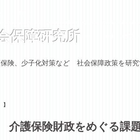
curity (MISS)
会保障研究所
HOME
BOOKS
介護保険、少子化対策など 社会保障政策を研
 】
介護保険財政をめぐる課