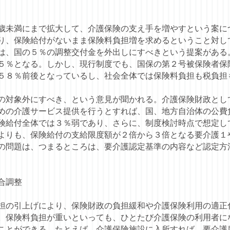
未満にまで拡大して、介護保険の支え手を増やすという案に
り、保険給付がないまま保険料負担増を求めるということ対し
は、国の５％の調整交付金を外出しにすべきという提案がある
５％となる。しかし、現行制度でも、国保の第２号被保険者保
５８％前後となっているし、社会全体では保険料負担も税負担
対象外にすべき、という意見が聞かれる。介護保険財政とし
めの介護サービス提供を行うとすれば、国、地方自治体の公費
険給付全体では３％弱であり、さらに、制度検討時点で想定し
よりも、保険給付の支給限度額が２倍から３倍となる要介護１
の問題は、つまるところは、要介護認定基準の内容など認定方
合調整
の引上げにより、保険財政の負担緩和や介護保険利用の適正
。保険料負担が重いといっても、ひとたび介護保険の利用者に
ことができる。たとえば、介護保険施設に入所すれば、要介護