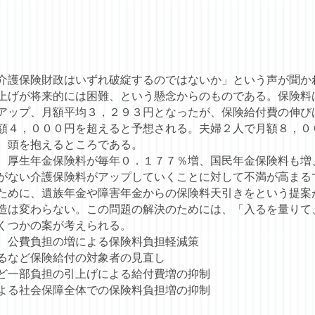
護保険財政はいずれ破綻するのではないか」という声が聞か
上げが将来的には困難、という懸念からのものである。保険料
アップ、月額平均３，２９３円となったが、保険給付費の伸び
額４，０００円を超えると予想される。夫婦２人で月額８，０
、頭を抱えるところである。
厚生年金保険料が毎年０．１７７％増、国民年金保険料も増
がない介護保険料がアップしていくことに対して不満が高まる
めに、遺族年金や障害年金からの保険料天引きをという提案
造は変わらない。この問題の解決のためには、「入るを量りて
くつかの案が考えられる。
、公費負担の増による保険料負担軽減策
るなど保険給付の対象者の見直し
ど一部負担の引上げによる給付費増の抑制
よる社会保障全体での保険料負担増の抑制