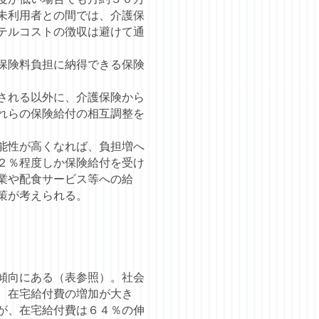
未利用者との間では、介護保
テルコストの徴収は避けて通
保険料負担に納得できる保険
される以外に、介護保険から
れらの保険給付の相互調整を
。
能性が高くなれば、負担増へ
２％程度しか保険給付を受け
業や配食サービス等への給
策が考えられる。
傾向にある（表参照）。社会
、在宅給付費の増加が大き
が、在宅給付費は６４％の伸