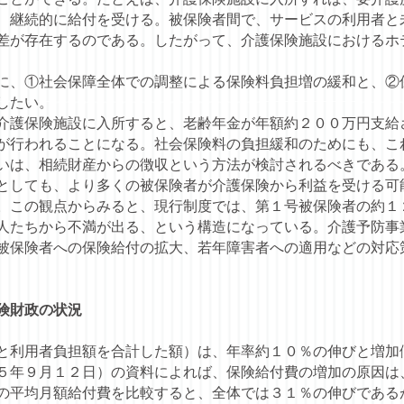
、継続的に給付を受ける。被保険者間で、サービスの利用者と
差が存在するのである。したがって、介護保険施設におけるホ
、①社会保障全体での調整による保険料負担増の緩和と、②
したい。
護保険施設に入所すると、老齢年金が年額約２００万円支給
が行われることになる。社会保険料の負担緩和のためにも、こ
いは、相続財産からの徴収という方法が検討されるべきである
しても、より多くの被保険者が介護保険から利益を受ける可
。この観点からみると、現行制度では、第１号被保険者の約１
人たちから不満が出る、という構造になっている。介護予防事
被保険者への保険給付の拡大、若年障害者への適用などの対応
険財政の状況
利用者負担額を合計した額）は、年率約１０％の伸びと増加
５年９月１２日）の資料によれば、保険給付費の増加の原因は
の平均月額給付費を比較すると、全体では３１％の伸びである