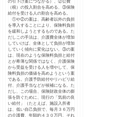
の引下げ案につながる）、②公費
（税）の投入割合を高める、③保険
給付を受ける人の割合を高める。
①や②の案は、高齢者以外の負担
を導入することにより、保険料負担
を緩和しようとするものである。た
だしこの手法は、介護費全体が増加
していけば、全体として負担が増加
していく傾向に変化はない。③の案
は、現在のような保険料負担と給付
とが希薄な関係ではなく、介護保険
から受益を受ける人を増やして、保
険料負担の価値を高めようという案
である。介護予防給付やリハビリ給
付、介護手当などが候補になる。た
だし、この場合、保険財政全体の膨
張を防ぐために、現行の「気前の良
い給付」（たとえば、施設入所者
は、低い自己負担で、毎月３６万円
の介護費、年額約４３０万円、それ