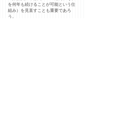
を何年も続けることが可能という仕
組み）を見直すことも重要であろ
う。
（今月のポイント） 保険料の改定
第１号被保険者（高齢者）の保険
料（第１号保険料）は、３年ごとに
改定される。平成１５年度は最初の
改定であり、各保険者は前年度に、
介護保険事業計画の改定とあわせ
て、保険料改定作業を行った。１人
あたり保険料を全国平均でみると、
第１期（平成１２～１４年度）では
月額２，９１１円だったのが、第２
期（平成１５～１７年度）では月額
３，２９３円と、13%の上昇となっ
た。第2期では、全保険者のうち８