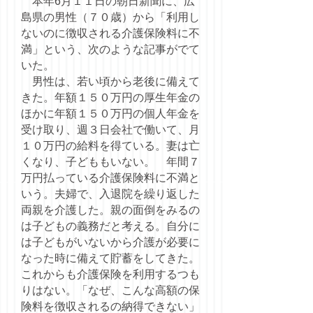
本年6月１１日の朝日新聞に、広
島県の男性（７０歳）から「利用し
ないのに徴収される介護保険料に不
満」という、次のような記事がでて
いた。
男性は、若い頃から老後に備えて
きた。年額１５０万円の厚生年金の
ほかに年額１５０万円の個人年金を
受け取り、週３日会社で働いて、月
１０万円の給料を得ている。妻は亡
くなり、子どももいない。 年間７
万円払っている介護保険料に不満と
いう。夫婦で、入退院を繰り返した
両親を介護した。親の面倒をみるの
は子どもの義務だと考える。自分に
は子どもがいないから介護が必要に
なった時に備えて貯蓄をしてきた。
これからも介護保険を利用するつも
りはない。「なぜ、こんな高額の保
険料を徴収されるの納得できない」