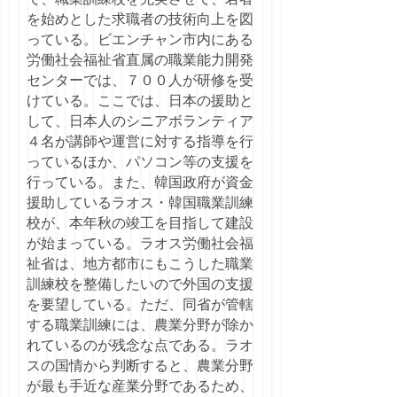
を始めとした求職者の技術向上を図
っている。ビエンチャン市内にある
労働社会福祉省直属の職業能力開発
センターでは、７００人が研修を受
けている。ここでは、日本の援助と
して、日本人のシニアボランティア
４名が講師や運営に対する指導を行
っているほか、パソコン等の支援を
行っている。また、韓国政府が資金
援助しているラオス・韓国職業訓練
校が、本年秋の竣工を目指して建設
が始まっている。ラオス労働社会福
祉省は、地方都市にもこうした職業
訓練校を整備したいので外国の支援
を要望している。ただ、同省が管轄
する職業訓練には、農業分野が除か
れているのが残念な点である。ラオ
スの国情から判断すると、農業分野
が最も手近な産業分野であるため、