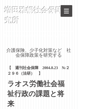
増田雅暢社会保障研
究所
Masuda Institute for Social Security (MISS)
​介護保険、少子化対策など 社
会保障政策を研究する
【 週刊社会保障
2004.8.23
№２
２９６（法研） 】
ラオス労働社会福
祉行政の課題と将
来