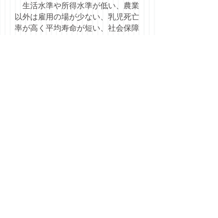
生活水準や所得水準が低い、農業
以外は雇用の場が少ない、乳児死亡
率が高く平均寿命が短い、社会保障
制度もほとんど整備されていない。
こうした国のラオスからみると、日
本は、「天国」のような国である。
高い生活水準、医療や所得保障の充
実、モノにあふれた日常生活。しか
し、その日本では、人々は仕事に追
われ、ストレスを抱え、老後に不安
を持ち、自殺する人も多い。スロー
ライフのラオスとは対極にある。
ラオスの山村を訪問すると、子ど
も達をはじめ村人達が大勢集まって
くる。皆、少しはにかんだ笑顔を見
せる。子ども達は、カメラを向ける
と逃げ出してしまうが、それでも並
んでもらって写真を撮り、デジカメ
の液晶モニターに写っている姿を見