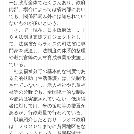
ーは政府全体でたくさんあり、政府
内部、場合によっては省内部におい
ても、関係部局以外には知られてい
ないものが多いという。
そこで、現在、日本政府は、ＪＩ
ＣＡ法制度支援プロジェクトとし
て、法務省からラオスの司法省に専
門家を派遣し、法制度の体系的整理
や裁判官等の人材育成事業を実施し
ている。
社会福祉分野の基本的な制度であ
る公的扶助（生活保護）は、法制化
されていないし、老人福祉や児童福
祉等の分野でも、全国統一的な制度
や施策は実施されていない。低所得
者に対しては、米の援助等の措置が
あるが、行政裁量で行われている。
以前紹介したとおり、ラオス政府
は、２０２０年までに貧困地区をな
くしていこうという「貧困撲滅計