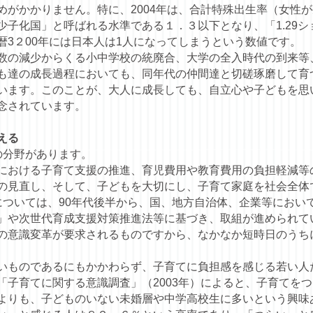
めがかかりません。特に、2004年は、合計特殊出生率（女性
少子化国」と呼ばれる水準である１．３以下となり、「1.29
暦3２00年には日本人は1人になってしまうという数値です。
数の減少からくる小中学校の統廃合、大学の全入時代の到来等
も達の成長過程においても、同年代の仲間達と切磋琢磨して育
います。このことが、大人に成長しても、自立心や子どもを思
念されています。
える
の分野があります。
における子育て支援の推進、育児費用や教育費用の負担軽減等
の見直し、そして、子どもを大切にし、子育て家庭を社会全体
については、90年代後半から、国、地方自治体、企業等におい
」や次世代育成支援対策推進法等に基づき、取組が進められて
の意識変革が要求されるものですから、なかなか短時日のうち
いものであるにもかかわらず、子育てに負担感を感じる若い人
「子育てに関する意識調査」（2003年）によると、子育てを
よりも、子どものいない未婚層や中学高校生に多いという興味