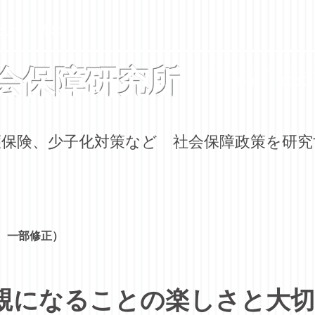
curity (MISS)
会保障研究所
HOME
BOOKS
介護保険、少子化対策など 社会保障政策を研
号、一部修正）
親になることの楽しさと大