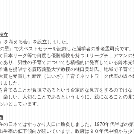
設立
る』を考える会」を設立しました。
バカの壁』で大ベストセラーを記録した脳学者の養老孟司氏です
て日本リーグ等で何度も優勝経験を持つＪリーグチェアマンの
であり、男性の子育てについても積極的に発言している鈴木光
推進を提唱する慶応義塾大学教授の樋口美雄氏、地域で子育て
大賞を受賞した新座（にいざ）子育てネットワーク代表の坂本
りました。
を育てることが負担であるという否定的な見方をするのではな
、楽しい、大切なことであるというように、親になることの見
らいとしています。
題
在の日本ではすっかり人口に膾炙しました。1970年代半ばの
出生率の低下傾向が続いています。政府は９０年代中頃から少