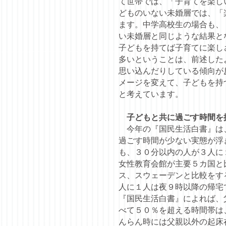
て世帯では、「子育てを楽し
どものいない未婚層では、「
ます。中学高校生の場合も、
い未婚層と同じような結果と
子どもを持てば子育てに楽し
多いということは、前述した
思い込んだりしている傾向が
メージを変えて、子どもを持
と考えています。
子どもと共に過ごす時間を
今年の『国民生活白書』は、
過ごす時間が少ない実態が浮
も、３０分以内の人が３人に
女性教育会館が主要５カ国と
ス、スウェーデンと比較をす
人に１人は夜９時以降の帰宅
『国民生活白書』によれば、
べて５０％を超える時間帯は
んらん時には父親以外の起床