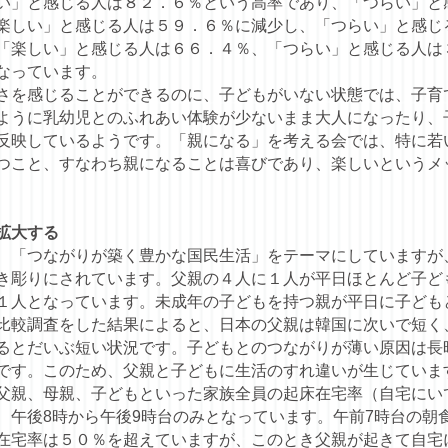
い」と感じる人は８２．６％という高率であり、「つらい」と感
楽しい」と感じる人は５９．６％に減少し、「つらい」と感じ
「楽しい」と感じる人は６６．４％、「つらい」と感じる人は
なっています。
さを感じることができるのに、子どもがいない状態では、子育
ように乳幼児とのふれあい体験が少ないまま大人になったり、
反映しているようです。「親になる」を考える会では、特に若
つこと、すなわち親になることは喜びであり、楽しいというメ
拡大する
「つながりが築く豊かな国民生活」をテーマにしていますが
き彫りにされています。父親の４人に１人が平日ほとんど子ど
１人となっています。未成年の子どもを持つ親が平日に子ども
比較調査をした結果によると、日本の父親は韓国に次いで短く
るとだいぶ短い状況です。子どもとのつながりが薄い原因は長
です。このため、父親と子どもに生活のすれ違いが生じていま
父親、母親、子どもといった家族全員の起床在宅率（自宅にい
、午後8時から午後9時台のみとなっています。午前7時台の朝
在宅率は５０％を超えていますが、このとき父親が起きて自宅