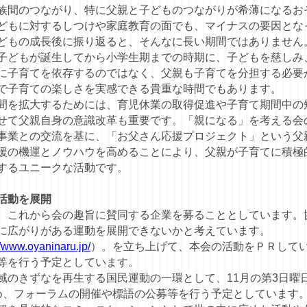
族間のつながり、特に父親と子どものつながりが希薄になるお
どもに対するしつけや家庭教育の面でも、マイナスの要因とな
どもの成長後に振り返ると、そんなに長い期間ではありません
子どもが誕生してから小学生期までの時期に、子どもを慈しみ
に子育てを依存するのではなく、父親も子育てを分担する必要
で子育ての楽しさを実感できる貴重な時間でもあります。
間を拡大するためには、育児休業の取得促進や子育て期間中の
せて父親自身の意識改革も重要です。「親になる」を考える会
事業との交流を基に、「お父さん応援プロジェクト」という父
援の機運とノウハウを高めることにより、父親が子育てに積極
するユニークな活動です。
活動を展開
これから会の趣旨に賛同する企業を募ることとしています。
に広がりがある運動を展開できないかと考えています。
//www.oyaninaru.jp/
）。を立ち上げて、本会の活動をＰＲして
等を行う予定としています。
域のきずなを再生する国民運動の一環として、11月の第3日曜
め、フォーラムの開催や標語の公募等を行う予定としています