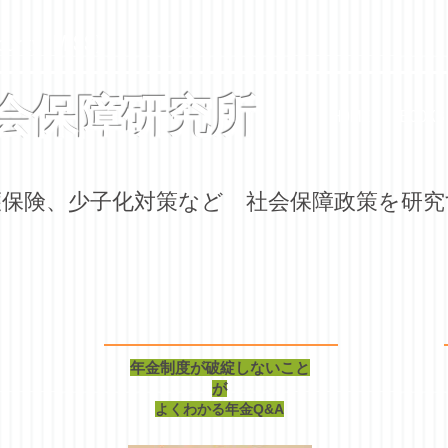
curity (MISS)
会保障研究所
HOME
BOOKS
介護保険、少子化対策など 社会保障政策を研
年金制度が破綻しないこと
が
よくわかる年金Q&A