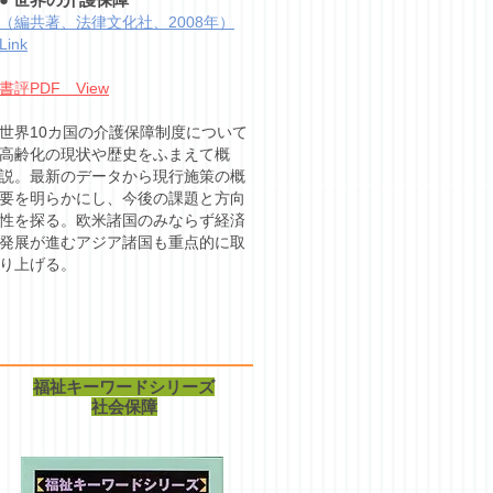
（編共著、法律文化社、2008年）
Link
書評PDF View
世界10カ国の介護保障制度について
高齢化の現状や歴史をふまえて概
説。最新のデータから現行施策の概
要を明らかにし、今後の課題と方向
性を探る。欧米諸国のみならず経済
発展が進むアジア諸国も重点的に取
り上げる。
福祉キーワードシリーズ
社会保障