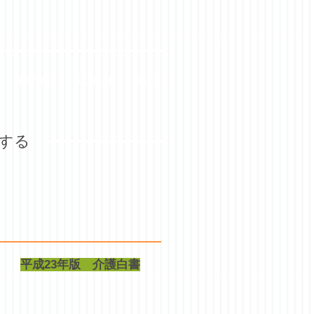
PAPERS
ARTICLE
ABOUT
究する
平成23年版 介護白書