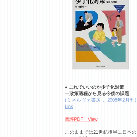
●
これでいいのか少子化対策
―政策過程から見る今後の課題
(ミネルヴァ書房 、2008年2月刊)
Link
書評PDF View
このままでは21世紀後半に日本の