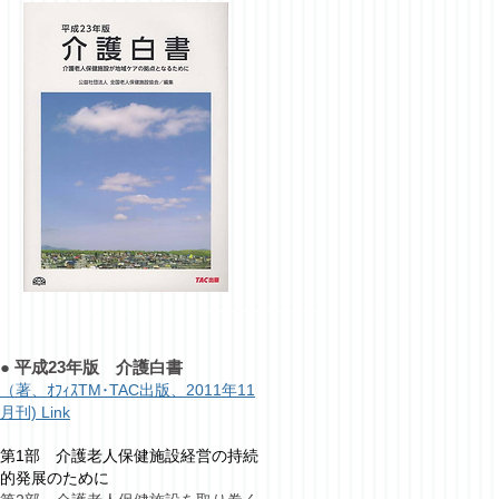
●
平成23年版 介護白書
（著、ｵﾌｨｽTM･TAC出版、2011年11
月刊) Link
第1部 介護老人保健施設経営の持続
的発展のために