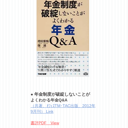
●
年金制度が破綻しないことが
よくわかる年金Q&A
（共著、ｵﾌｨｽTM･TAC出版、2012年
9月刊） Link
書評PDF View